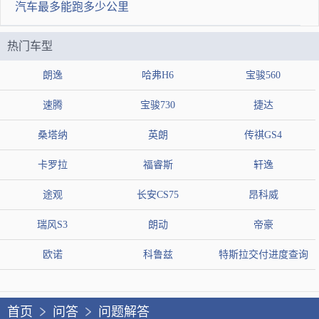
汽车最多能跑多少公里
热门车型
朗逸
哈弗H6
宝骏560
速腾
宝骏730
捷达
桑塔纳
英朗
传祺GS4
卡罗拉
福睿斯
轩逸
途观
长安CS75
昂科威
瑞风S3
朗动
帝豪
欧诺
科鲁兹
特斯拉交付进度查询
首页
问答
问题解答