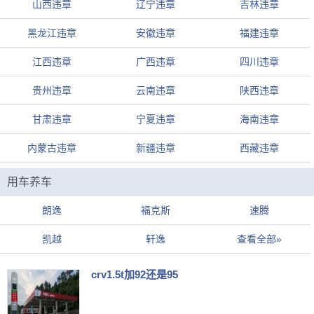
山西违章
辽宁违章
吉林违章
黑龙江违章
安徽违章
福建违章
江西违章
广西违章
四川违章
贵州违章
云南违章
陕西违章
甘肃违章
宁夏违章
海南违章
内蒙古违章
新疆违章
西藏违章
用车养车
朗逸
福克斯
速腾
凯越
轩逸
查看全部»
crv1.5t加92还是95