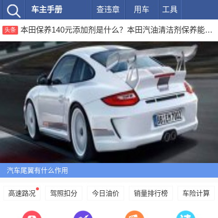
车主手册
查违章
用车
工具
本田保养140元添加剂是什么？本田汽油清洁剂保养能不加吗
头条
汽车尾翼有什么作用
高速路况
驾照扣分
今日油价
销量排行榜
车险计算