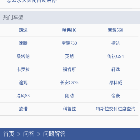
怎么永久关闭自动启停
工时费150 工加料346
2020-01-22 15:42:42
热门车型
坚强的小鸟8750
朗逸
哈弗H6
宝骏560
你好像这款车更换变速箱油的话，费用在两百元左右，建议你上
速腾
宝骏730
捷达
修理厂直接更换就可以了。
桑塔纳
英朗
传祺GS4
2020-01-22 12:54:19
卡罗拉
福睿斯
轩逸
我有更好答案
我要提问
途观
长安CS75
昂科威
瑞风S3
朗动
帝豪
欧诺
科鲁兹
特斯拉交付进度查询
提交答案
首页
问答
问题解答