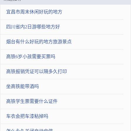
次。
宜昌市周末休闲好玩的地方
2020-01-21 16:48:07
尛尛尛小
四川省内2日游哪些地方好
1L左右，4S店会给你好的
烟台有什么好玩的地方旅游景点
2020-01-22 04:51:53
高铁6岁小孩需要买票吗
ralphdunn
高铁报销凭证可以隔多久打印
你好，这款车更换变速箱油的话，费用一般在四百元左右，这个
建议你上修理厂直接更换。
坐高铁能带酒吗
2020-01-22 01:33:31
高铁学生票需要什么证件
对你爱不完520
车衣会把车漆粘掉吗
英朗1.6 1.8 AT 1.6T AT 自动变速箱油DEXRON VI 材料费49×4