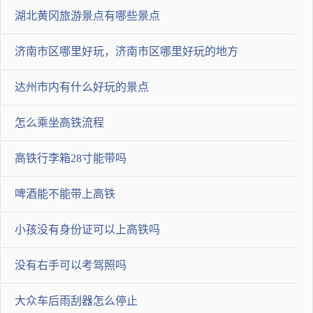
图片，步骤的：http://bbs.auto.sina.com.cn/329/218/thread-2489181
湖北黄冈旅游景点有哪些景点
-1-1.html
济南市区哪里好玩，济南市区哪里好玩的地方
2020-02-27 02:04:39
兴梅轮胎行
达州市内有什么好玩的景点
经典科鲁兹，这款车子的雨刮器应该是u型接口的，打开卡扣往
怎么乘坐高铁流程
下一推就可以拆卸下来。
高铁行李箱28寸能带吗
2020-02-27 02:30:01
啤酒能不能带上高铁
基斯秀耐达
把雨刮臂周起来把雨刮片向下滑如刮不下来可以在雨刮臂头部内
小孩没有身份证可以上高铁吗
侧有个卡用手捏下雨刮片就滑下来了
没有右手可以考驾照吗
2020-02-26 23:42:28
大众车后雨刮器怎么停止
干死大众人人有责