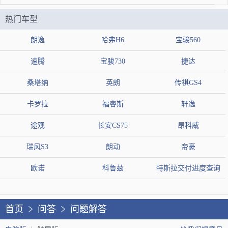
STEP 1：轻抬起雨刷，看到圈中的卡扣，把卡扣向橙色箭头方
热门车型
向施力，同时把雨刷沿绿色箭头方向推。STEP 2：OK了，雨刷
朗逸
哈弗H6
宝骏560
的卡扣就打开了，呈现出如下状态。进一步分离后，原车雨刷就
速腾
宝骏730
捷达
拆下来了。注意，放雨刷臂时一定要小心轻放，不然很容易把前
桑塔纳
英朗
传祺GS4
档敲碎。STEP3：取出无骨雨刷，打开雨刷盒上盖。把雨刷臂的
卡罗拉
福睿斯
轩逸
钩子伸入打开的雨刷盒。稍加用力后扣入雨刷盒
盖上雨刷盒上盖。接着更换另一组雨刷注意事项：
途观
长安CS75
昂科威
1、拆放雨刷一定要小心轻放，不然容易砸坏玻璃。2、所有卡扣
瑞风S3
朗动
帝豪
要固定到位。
欧诺
科鲁兹
特斯拉交付进度查询
2020-02-27 11:24:42
我有更好答案
我要提问
首页
问答
问题解答