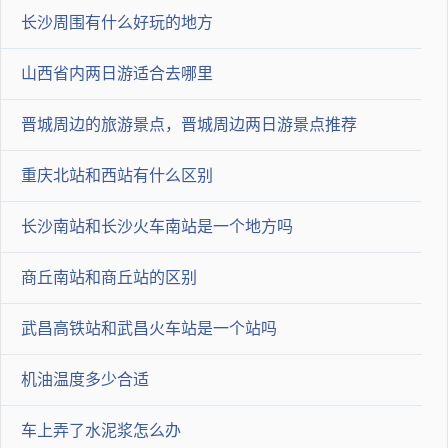
卸更换值得肯定.上一篇有关启辰T90的拆解报告中我们主要对它
长沙周围有什么好玩的地方
的前后防护结构进行了拆解分析，总体来说启辰T90在前防护结
山西省内两日游适合去哪里
构方面还算不错，损坏后可快速拆卸更换值得肯定，后防护结构
晋城周边的旅游景点，晋城周边两日游景点推荐
虽然齐全但并非完美，仍存在不少需要优化的问题。车门隔音使
用了环保材质，防护齐全防撞梁使用了前所未有的大尺寸，全新
重庆北站和西站有什么区别
设计的门板虽然结构和用料有亮点，但加长后的门板也需要更强
长沙南站和长沙火车南站是一个地方吗
的防护结构，焊接工艺粗糙还有很大进步的空间。今天，拆妹带
各位看看东风启辰T90焊接钣金及底盘防护工艺到底如何.
商丘南站和商丘站的区别
整车焊接工艺启辰T90车顶、车身侧面为点焊工艺。可直观看到
武昌高铁站和武昌火车站是一个站吗
部位：A柱钢板总厚度为4.45mm（包含中间空隙）；B柱总厚度
为3.5mm（包含中间空隙）；C柱总厚度为4.12mm（包含中间空
机油温度多少合适
隙）；车身两侧钢板采用传统点焊工艺，每延米焊接数量为23
车上弄了水泥浆怎么办
个，焊点表面比较平滑，但均匀度不够。（钢板厚度仅做参考，