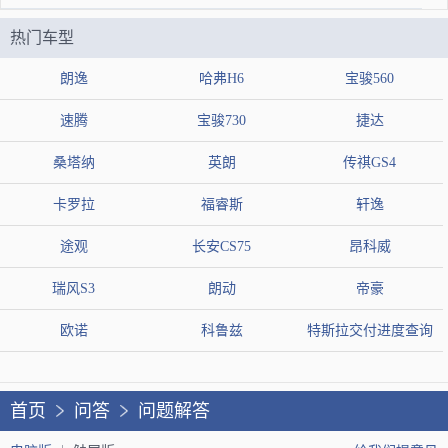
并非钢板越厚强度越大，与钢板强度有直接影响）
热门车型
底盘防护启辰T90和启辰T70底盘同为日产的C平台，与日产老逍
朗逸
哈弗H6
宝骏560
客车型使用相同底盘结构。前副车架为全框式结构，该结构多出
速腾
宝骏730
捷达
现于美系车和部分日系车，可提升底盘刚度和抗扭性。底盘水平
桑塔纳
英朗
传祺GS4
设计六条纵梁，贯穿底盘中段。前悬挂为常见的麦弗逊结构，下
控制臂采用单片冲压工艺，内侧设计加强结构，控制臂与球头之
卡罗拉
福睿斯
轩逸
间并未设计为分体结构。底盘防腐喷涂面积约占底盘总面积的6
途观
长安CS75
昂科威
0%，底盘纵梁以及中央通道位置均没有进行防腐处理，底盘管
瑞风S3
朗动
帝豪
线布局在底盘钢板内侧未做防护处理。隔热采用两段式布局，铝
欧诺
科鲁兹
特斯拉交付进度查询
箔材质隔热层覆盖面积约50%，底盘中央区域无隔热。树脂油箱
分布底盘中后部位。启辰T90后悬挂上支撑臂选用成本高、重量
首页
问答
问题解答
轻的铝合金材质，这一设计与启辰T70完全相同。设计特点一：
全框式前副车架（真的）所谓真的全框式副车架（如下图黄色框