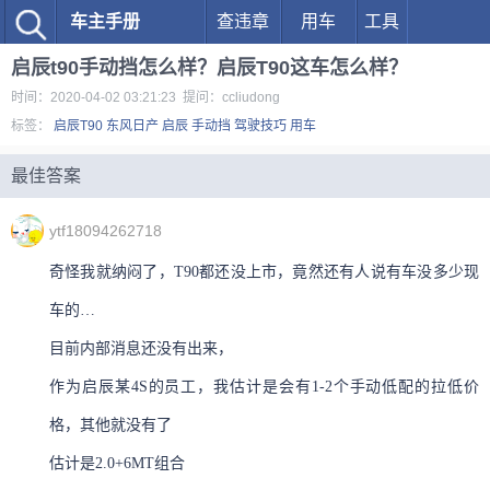
车主手册
查违章
用车
工具
启辰t90手动挡怎么样？启辰T90这车怎么样？
时间：2020-04-02 03:21:23 提问：ccliudong
标签：
启辰T90
东风日产
启辰
手动挡
驾驶技巧
用车
最佳答案
ytf18094262718
奇怪我就纳闷了，T90都还没上市，竟然还有人说有车没多少现
车的…
目前内部消息还没有出来，
作为启辰某4S的员工，我估计是会有1-2个手动低配的拉低价
格，其他就没有了
估计是2.0+6MT组合