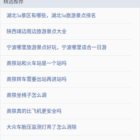
精选推荐
我有更好答案
我要提问
湖北5a景区有哪些，湖北5a旅游景点排名
陕西靖边周边旅游景点大全
宁波哪里旅游景点好玩，宁波哪里适合一日游
提交答案
高铁站和火车站是一个站吗
高铁转车需要出站再进站吗
高铁坐椅子怎么调
高铁真的比飞机更安全吗
大众车胎压监测灯亮了怎么消除