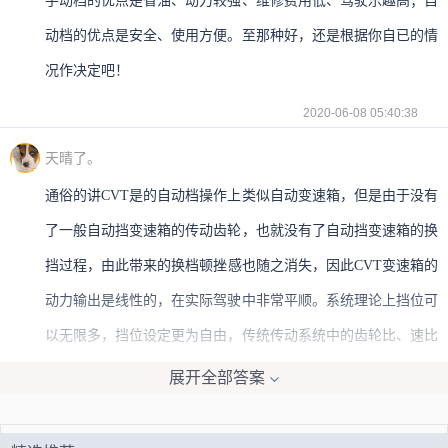
手动档的优点是省油、动力较强、维修费用低、驾驶乐趣高；自
动档的优点是安全、使用方便。至那种好，还是根据你自已的情
况作决定吧！
2020-06-08 05:40:38
天晴了。
通俗的讲CVT是的自动档操作上类似自动变速箱，但是由于没有
了一般自动挡变速箱的传动齿轮，也就没有了自动挡变速箱的换
挡过程，由此带来的换档顿挫感也随之消失，因此CVT变速箱的
动力输出是线性的，在实际驾驶中非常平顺。系统理论上挡位可
以无限多，挡位设定更为自由，传统传动系统中的齿轮比、速比
以及性能、耗油、废气排放的平衡，都更容易达到。
展开全部答案
2020-06-08 03:56:46