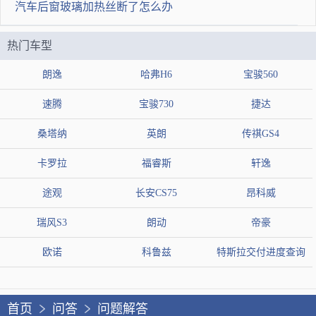
汽车后窗玻璃加热丝断了怎么办
热门车型
朗逸
哈弗H6
宝骏560
速腾
宝骏730
捷达
桑塔纳
英朗
传祺GS4
卡罗拉
福睿斯
轩逸
途观
长安CS75
昂科威
瑞风S3
朗动
帝豪
欧诺
科鲁兹
特斯拉交付进度查询
首页
问答
问题解答