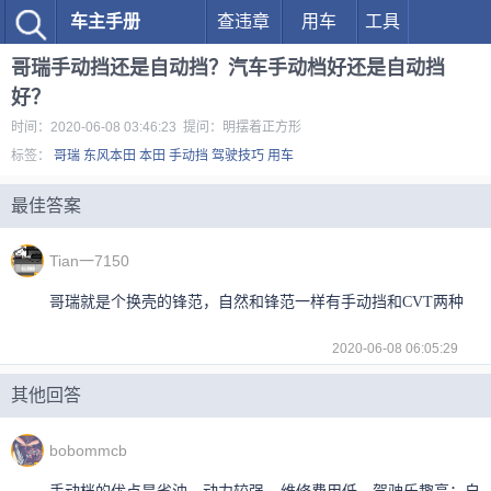
车主手册
查违章
用车
工具
哥瑞手动挡还是自动挡？汽车手动档好还是自动挡
好？
时间：2020-06-08 03:46:23 提问：明摆着正方形
标签：
哥瑞
东风本田
本田
手动挡
驾驶技巧
用车
最佳答案
Tian一7150
哥瑞就是个换壳的锋范，自然和锋范一样有手动挡和CVT两种
2020-06-08 06:05:29
其他回答
bobommcb