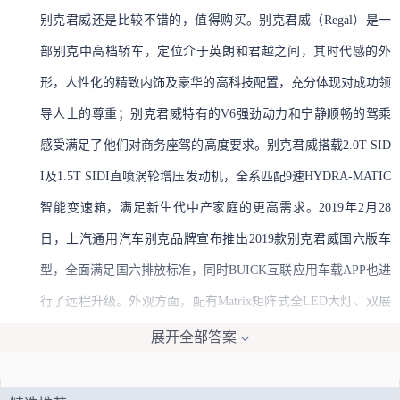
别克君威还是比较不错的，值得购买。别克君威（Regal）是一
部别克中高档轿车，定位介于英朗和君越之间，其时代感的外
形，人性化的精致内饰及豪华的高科技配置，充分体现对成功领
导人士的尊重；别克君威特有的V6强劲动力和宁静顺畅的驾乘
感受满足了他们对商务座驾的高度要求。别克君威搭载2.0T SID
I及1.5T SIDI直喷涡轮增压发动机，全系匹配9速HYDRA-MATIC
智能变速箱，满足新生代中产家庭的更高需求。2019年2月28
日，上汽通用汽车别克品牌宣布推出2019款别克君威国六版车
型，全面满足国六排放标准，同时BUICK互联应用车载APP也进
行了远程升级。外观方面，配有Matrix矩阵式全LED大灯、双展
翼型LED尾灯、全新架构的轴距增加92mm，前悬和后悬显著缩
展开全部答案
短，降低23mm的车高，优雅与动感并存。内饰方面，君威的轴
距增加至2829mm，令内部空间更宽敞。配有前排多功能座椅、