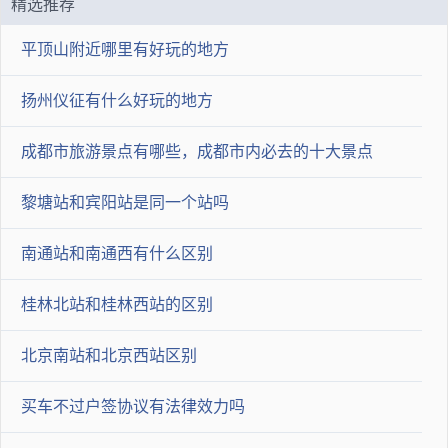
精选推荐
BOSE Centerpoint®环绕音响系统带11扬声器、无边纯平8寸高清
平顶山附近哪里有好玩的地方
触摸屏、三幅多功能方向盘、8寸高清行车电脑、双区自动空
扬州仪征有什么好玩的地方
调、大容量设计的行李箱等。
2021-09-18 23:55:09
成都市旅游景点有哪些，成都市内必去的十大景点
lianxz
黎塘站和宾阳站是同一个站吗
2014年的车本身车龄不是太长，如果车辆状况没有问题，价格合
南通站和南通西有什么区别
适的话是可以入手的，前提要对车辆车状况比较熟悉。
2021-09-19 02:02:07
桂林北站和桂林西站的区别
我有更好答案
我要提问
北京南站和北京西站区别
买车不过户签协议有法律效力吗