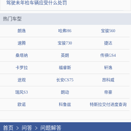
驾驶未年检车辆应受什么处罚
热门车型
提交答案
朗逸
哈弗H6
宝骏560
速腾
宝骏730
捷达
桑塔纳
英朗
传祺GS4
卡罗拉
福睿斯
轩逸
途观
长安CS75
昂科威
瑞风S3
朗动
帝豪
欧诺
科鲁兹
特斯拉交付进度查询
首页
问答
问题解答