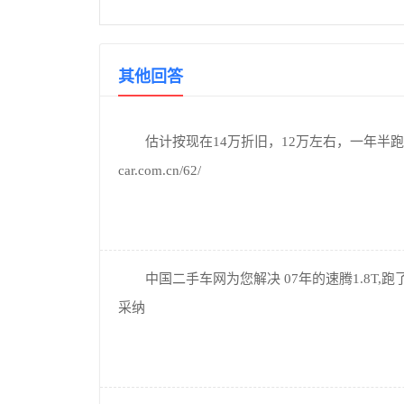
其他回答
估计按现在14万折旧，12万左右，一年半跑得够多
car.com.cn/62/
中国二手车网为您解决 07年的速腾1.8T,
采纳