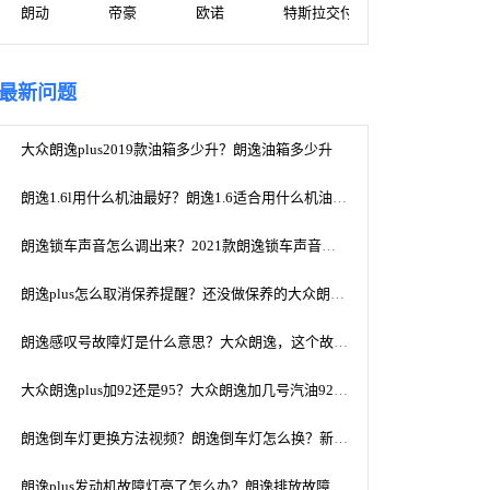
朗动
帝豪
欧诺
特斯拉交付进度查询
最新问题
大众朗逸plus2019款油箱多少升？朗逸油箱多少升
朗逸1.6l用什么机油最好？朗逸1.6适合用什么机油？求推荐。
朗逸锁车声音怎么调出来？2021款朗逸锁车声音怎么调
朗逸plus怎么取消保养提醒？还没做保养的大众朗逸保养提示怎么消除？
朗逸感叹号故障灯是什么意思？大众朗逸，这个故障灯是什么问题？感叹号这个，如图
大众朗逸plus加92还是95？大众朗逸加几号汽油92号还是95号
朗逸倒车灯更换方法视频？朗逸倒车灯怎么换？新朗逸倒车灯如何更换？拜托了各位谢谢
朗逸plus发动机故障灯亮了怎么办？朗逸排放故障灯亮，怎么办