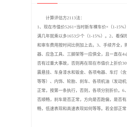
计算评估方2113法：
1、现在市值价5261=当时新车裸车价×（1-15%）×
满几年就乘以多1653少个（1-15%）。2、
和审车费用按时间比例加上去。3、手续齐全，
器、应急工具、三脚架等一应俱全，且一直在4
否有过重大事故，否则再在现在市值价上折价30
震悬挂、车身漆水和钣金、各项电器、车灯（含
等等）、内饰、轮胎、刹车、各项机油（发动机
正常，按第一条执行，否则，各项分别折价。6
否顺畅，刹车是否正常，方向是否跑偏，是否有
畅，低速表现和高速表现如何等等。若全部正常