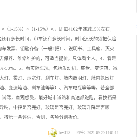
（1-15%）×（1-15%）×.，即每4102年递减15%左右，
看保险还有多长时间，审车还有多长时间，时间还长的须把保险
购车发票、钥匙齐备（一般2把）、说明书、工具箱、灭火
s店保养、维修维护的，可适当提价，具体看个人。4、看是
%-50%。5、看实际车况，包括发动机、底盘、变速箱、减
大灯、雾灯、示宽灯、刹车灯、舱内照明灯、舱内氛围灯
油、变速箱油、刹车油等等）、汽车电瓶等等等。若全部
、试驾，直观感受，最好城市道路和高速都跑跑，看换挡是
异响，中控是否完好，玻璃是否完好，玻璃升降是否顺
，按第一条评估，否则，各项分别折价。
hw312
回答：2021-09-20 14:01:14