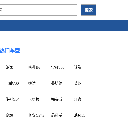
热门车型
朗逸
哈弗H6
宝骏560
速腾
宝骏730
捷达
桑塔纳
英朗
传祺GS4
卡罗拉
福睿斯
轩逸
途观
长安CS75
昂科威
瑞风S3