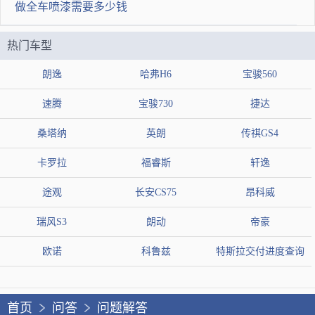
做全车喷漆需要多少钱
热门车型
朗逸
哈弗H6
宝骏560
速腾
宝骏730
捷达
桑塔纳
英朗
传祺GS4
卡罗拉
福睿斯
轩逸
途观
长安CS75
昂科威
瑞风S3
朗动
帝豪
欧诺
科鲁兹
特斯拉交付进度查询
首页
问答
问题解答