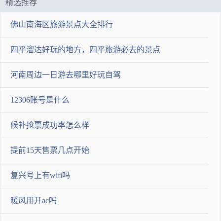
精选推荐
2021-10-11 12:00:03
佛山南海区旅游景点大全排行
狂插_123
四平溜达好玩的地方，四平旅游必去的景点
要看公里数公里数不多 5-7 万
2021-10-12 01:19:51
河南周边一日游去哪里好玩自驾
我有更好答案
我要提问
12306账号是什么
候补抢票成功率怎么样
提前15天售票几点开始
复兴号上有wifi吗
提交答案
暖风用开ac吗