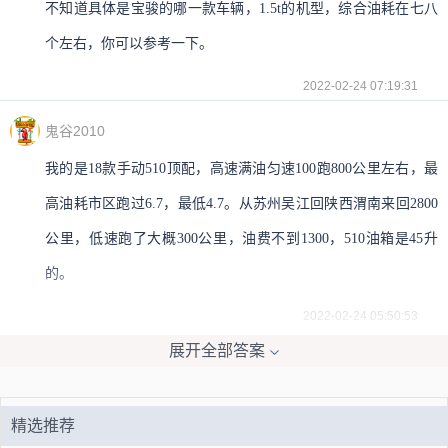
不知道具体是宝骏的哪一款车辆，1.5t的机型，综合油耗在七八
个左右，你可以参考一下。
2022-02-24 07:19:31
鬼谷2010
我的是18款手动510顶配，高速满油匀速100跑800公里左右，最
高油耗市区跑过6.7，最低4.7。从苏州吴江回陕西渭南来回2800
公里，低速跑了大概300公里，油费不到1300，510油箱是45升
的。
2022-02-24 05:50:53
展开全部答案
liuzhidkdh
宝骏360油耗，按照加92号汽油来算的话，油耗大约在5~7毛左右
精选推荐
一公里。5月10日宝骏360上市，售价5.68万-7.58万元，宝骏360