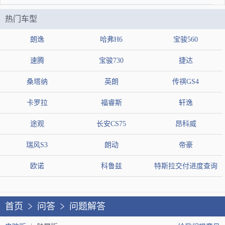
热门车型
朗逸
哈弗H6
宝骏560
速腾
宝骏730
捷达
桑塔纳
英朗
传祺GS4
卡罗拉
福睿斯
轩逸
途观
长安CS75
昂科威
瑞风S3
朗动
帝豪
欧诺
科鲁兹
特斯拉交付进度查询
首页
问答
问题解答