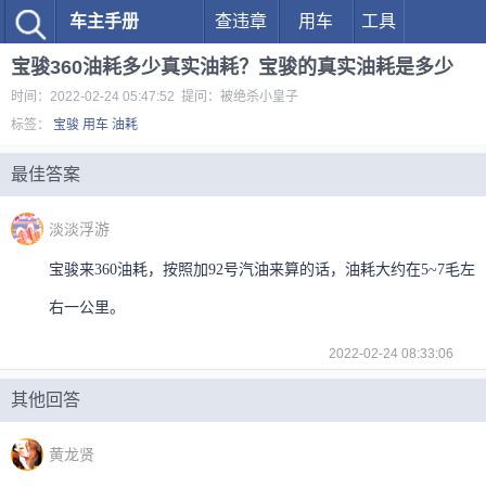
车主手册
查违章
用车
工具
宝骏360油耗多少真实油耗？宝骏的真实油耗是多少
时间：2022-02-24 05:47:52 提问：被绝杀小皇子
标签：
宝骏
用车
油耗
最佳答案
淡淡浮游
宝骏来360油耗，按照加92号汽油来算的话，油耗大约在5~7毛左
右一公里。
2022-02-24 08:33:06
其他回答
黄龙贤