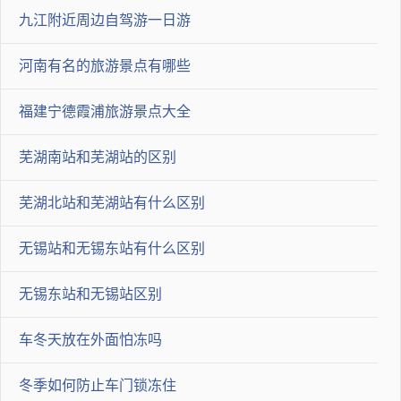
是上汽通用五菱针对年轻家庭量身打造的6座家用车，动力采用
九江附近周边自驾游一日游
了通用1.5L自然吸气发动机，最大功率82kw，采用6速手动变速
河南有名的旅游景点有哪些
箱和手自一体自动变速箱，油耗低至6.9L/100km，更加经济实
福建宁德霞浦旅游景点大全
用，更省心省钱。
2022-02-24 08:40:20
芜湖南站和芜湖站的区别
我有更好答案
我要提问
芜湖北站和芜湖站有什么区别
无锡站和无锡东站有什么区别
无锡东站和无锡站区别
车冬天放在外面怕冻吗
提交答案
冬季如何防止车门锁冻住