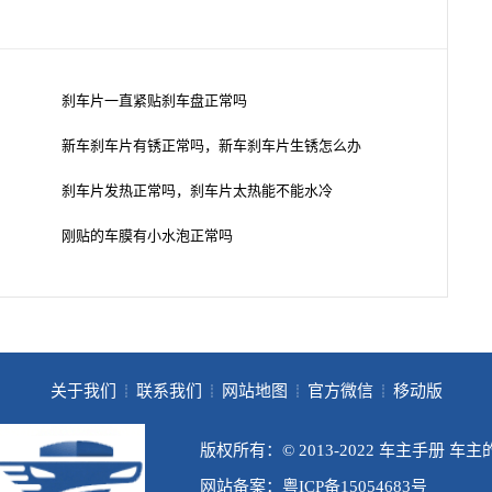
刹车片一直紧贴刹车盘正常吗
新车刹车片有锈正常吗，新车刹车片生锈怎么办
刹车片发热正常吗，刹车片太热能不能水冷
刚贴的车膜有小水泡正常吗
关于我们
联系我们
网站地图
官方微信
移动版
┊
┊
┊
┊
版权所有：© 2013-2022 车主手册 车
网站备案：粤ICP备15054683号