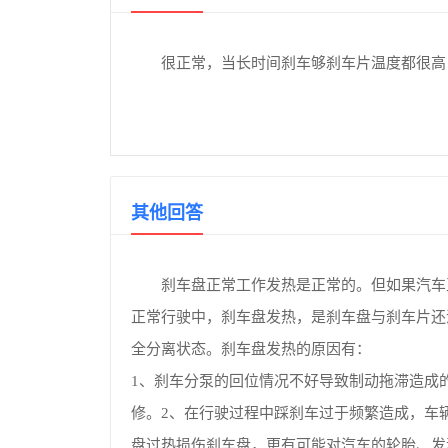
很正常，当长时间刹车够刹车片温度都很高
其他回答
刹车盘正常工作发热是正常的。但如果汽车
正常行驶中，刹车盘发热，是刹车盘与刹车片还
全分离状态。刹车盘发热的原因有：
1、刹车分泵的回位情况不好导致制动拖滞造成
修。2、在行驶过程中踩刹车过于频繁造成，车
盘过热损伤刹车盘，更有可能对汽车的轮胎、发