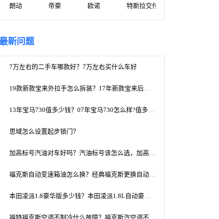
朗动
帝豪
欧诺
特斯拉交付进度查询
最新问题
7万左右的二手车哪款好？7万左右买什么车好
19款新款宝来外拉手怎么拆装？17年新款宝来后门拉手怎么拆
13年宝马730值多少钱？07年宝马730怎么样?值多少钱？
思域怎么设置起步锁门？
加高标号汽油对车好吗？汽油标号该怎么选，加高标号对车好吗
福克斯自动变速箱油怎么换？经典福克斯更换自动档变速箱油需多少
本田凌派1.8豪华版多少钱？本田凌派1.8L自动豪华版多少钱2017款凌派
福特福克斯空调不制冷什么故障？福克斯汽空调不制冷的原因