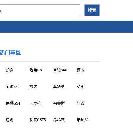
热门车型
朗逸
哈弗H6
宝骏560
速腾
宝骏730
捷达
桑塔纳
英朗
传祺GS4
卡罗拉
福睿斯
轩逸
途观
长安CS75
昂科威
瑞风S3