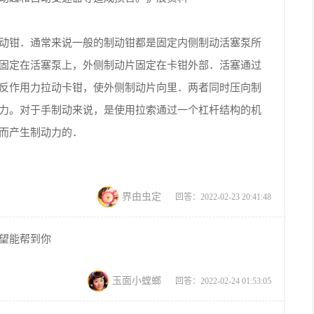
动钳．通常来说一般的制动钳都是固定内侧制动活塞泵所
固定在活塞泵上，外侧制动片固定在卡钳外部．活塞通过
反作用力拉动卡钳，使外侧制动片向里．两者同时压向制
力。对于手制动来说，是使用拉索通过一个杠杆结构的机
而产生制动力的．
界由虫定
回答：2022-02-23 20:41:48
望能帮到你
玉面小螳螂
回答：2022-02-24 01:53:05