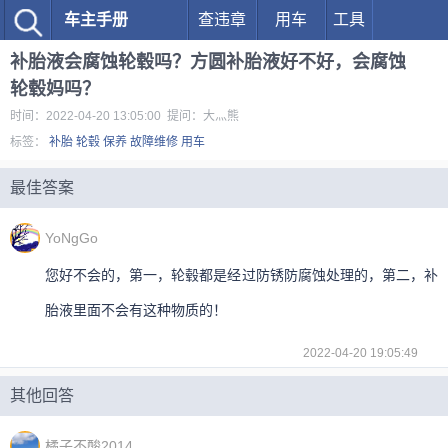
车主手册
查违章
用车
工具
补胎液会腐蚀轮毂吗？方圆补胎液好不好，会腐蚀
轮毂妈吗？
时间：2022-04-20 13:05:00 提问：大灬熊
标签：
补胎
轮毂
保养
故障维修
用车
最佳答案
YoNgGo
您好不会的，第一，轮毂都是经过防锈防腐蚀处理的，第二，补
胎液里面不会有这种物质的！
2022-04-20 19:05:49
其他回答
橘子不酸2014