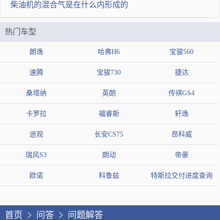
柴油机的混合气是在什么内形成的
热门车型
朗逸
哈弗H6
宝骏560
速腾
宝骏730
捷达
桑塔纳
英朗
传祺GS4
卡罗拉
福睿斯
轩逸
途观
长安CS75
昂科威
瑞风S3
朗动
帝豪
欧诺
科鲁兹
特斯拉交付进度查询
首页
问答
问题解答