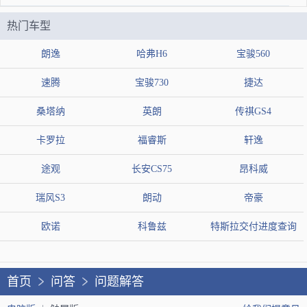
1、塞胶条补胎
热门车型
这是一种最快捷，也是最方便的补胎方法，它是直接将胶条使用
铁钉扎进去，将漏气孔堵住，轮胎就会在短时间正常使用。但这
朗逸
哈弗H6
宝骏560
种方法只适合用于应急用，通常价格为20元左右。2、补冷胎
速腾
宝骏730
捷达
补冷胎是指将轮胎的内侧漏气口打薄，然后在贴上专用的胶条，
桑塔纳
英朗
传祺GS4
并进行反复的挤压，即可使轮胎恢复正常使用，使用这种方法修
卡罗拉
福睿斯
轩逸
补的轮胎，既结实又耐用，通常价格为50元左右。3、蘑菇的补
途观
长安CS75
昂科威
胎
蘑菇钉是采用特殊的材料制作，其性质与橡胶极为相同，将其钉
瑞风S3
朗动
帝豪
入轮胎内侧的漏孔，然后打磨一下，它就能够与轮胎完美的契合
欧诺
科鲁兹
特斯拉交付进度查询
在一起，是当前主流的一种补胎方法，通常价格为70元左右。
4、轮胎热补
首页
问答
问题解答
热补的前期操作步骤与冷补其实差不多，唯一的差距就在于最后