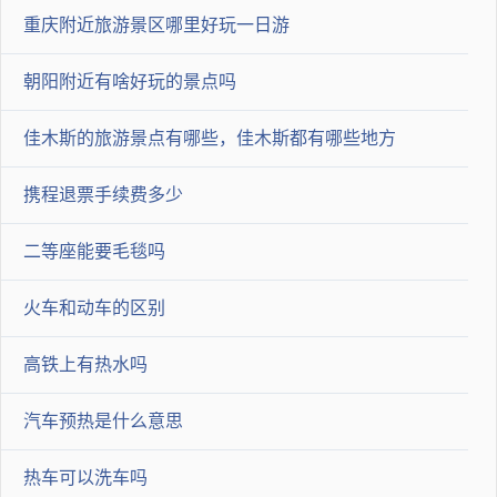
车时可能会继续扩大受损面积，这就需要时常检查一下了。三、
重庆附近旅游景区哪里好玩一日游
蘑菇钉补胎（内补）
朝阳附近有啥好玩的景点吗
蘑菇钉也是目前的补胎方法，也是属于内补胎。需要将轮胎和轮
毂分离，并且补胎完成后也要坐动平衡。蘑菇钉与贴片补胎法的
佳木斯的旅游景点有哪些，佳木斯都有哪些地方
区别在于蘑菇钉补胎法能够很好的填充破损洞口的缝隙，避免了
携程退票手续费多少
受损处的继续扩大。蘑菇钉补胎法相对于其他轮胎来说更安全彻
二等座能要毛毯吗
底稳定。但是其价格也高，一般市场价格都在百元以上，并且其
对于伤口有一定的要求，一些不规则的或是较大的伤口就不适合
火车和动车的区别
蘑菇钉修补了。
高铁上有热水吗
2022-08-25 04:41:50
汽车预热是什么意思
xiaocaiqi123
汽车补胎有以下几种常见方式：
热车可以洗车吗