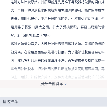
这种方法比较原始，其原理就是先用锥子等锐器将破损的洞口撑
大，再将一种涂满胶水的橡胶条填充进洞内即可。操作简单成本
极低，用时也很少，不用分离轮胎轮毂，也不用进行动平衡。但
是用锥子将洞口撑大之后，扩大了受损面积，容易出现漏气情
况。2、贴片补胎法（内补）
这种方法最为常见，大部分补胎店都用这种方法。先将轮胎与轮
毂分离，在轮胎里面破损处进行打磨，为了能够让胶更容易粘牢
固，然后将打磨出来的碎屑清理干净，再将破损处及周围涂抹一
些专用补胎胶水，把补胎用的贴片粘在破损处同时碾压牢固，再
涂上一层胶，补胎就完成了。这种方法也是目前使用比较广泛的
展开全部答案
一种，能够根据轮胎破损的大小可以选择不同大小的贴片，价格
也不贵。并且稳定性比较高。但相对来说时间比较长，而且较大
精选推荐
的破损就修补不了。还有一点就是外面的破损处直接裸露，在行