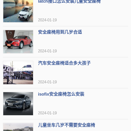
latch接口怎么安装儿童安全座椅
2024-01-19
安全座椅用到几岁合适
水箱是水冷式引擎的热交换器，以空气对流冷却之方式，维持引
2024-01-19
擎正常工作温度。平时行车应注意仪表板上的引擎冷却水温度表指针
汽车安全座椅适合多大孩子
是否正常。其他如引擎冷却风扇故障而造成引擎冷却水温升高或冷却
系统管路泄漏亦可能造成冷却水减少，在添加蒸馏水前请留意冷却水
2024-01-19
减少的量及周期是否正常。
isofix安全座椅怎么安装
2024-01-19
儿童坐车几岁不需要安全座椅