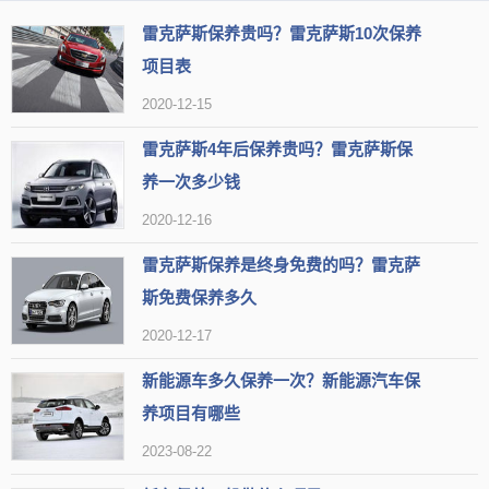
雷克萨斯保养贵吗？雷克萨斯10次保养
项目表
2020-12-15
雷克萨斯4年后保养贵吗？雷克萨斯保
据了解，雷克萨斯在免费保养期间，基本4.8个月就保养一次，最
养一次多少钱
好每10000公里做一次保养，这样在达到规定期限或者公里数的时候
2020-12-16
刚好可以做完。另外，不少车友反映，免费保养是不包含清洗项目
雷克萨斯保养是终身免费的吗？雷克萨
的，例如油路、空调、机舱、缸内积碳等清洗都是收费的，很多时候
斯免费保养多久
工作人员都会在保养时建议你做收费项目，因为这些是他们高提成的
2020-12-17
项目。
新能源车多久保养一次？新能源汽车保
养项目有哪些
2023-08-22