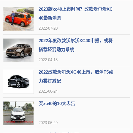
2023款xc40上市时间？改款沃尔沃XC
40最新消息
2022-07-20
内饰方面，大改可能性不高，现在我们所看到的这幅造型设计各
2022年度改款沃尔沃XC40申报，或将
方面都还好，很可能会继续出现在新款沃尔沃XC40上，中控台豪华感
搭载轻混动力系统
十足，多媒体屏幕镶嵌在仪表台上。那新款沃尔沃XC40车内会有什么
2022-04-18
变化呢？应该就是改配置和车机的功能，同时也会对现有的一些问题
2022改款沃尔沃XC40上市，取消T5动
进行优化，这是沃尔沃XC40中期改款的意义。
力雾灯减配
2021-06-24
买xc40的10大忠告
2023-06-29