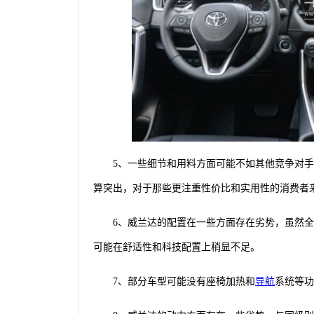
5、一些细节和用料方面可能不如其他竞争对手
算突出，对于那些更注重性价比和实用性的消费者
6、威兰达的配置在一些方面存在劣势，虽然
可能在舒适性和科技配置上稍显不足。
7、部分车型可能没有座椅加热和
导航
系统等功