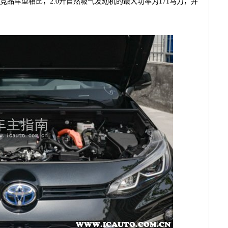
品车型相比，2.0升自然吸气发动机的最大功率为171马力，并