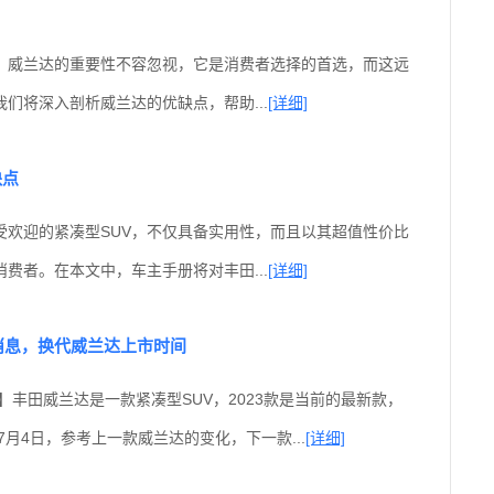
V，威兰达的重要性不容忽视，它是消费者选择的首选，而这远
们将深入剖析威兰达的优缺点，帮助...
[详细]
缺点
受欢迎的紧凑型SUV，不仅具备实用性，而且以其超值性价比
费者。在本文中，车主手册将对丰田...
[详细]
新消息，换代威兰达上市时间
】丰田威兰达是一款紧凑型SUV，2023款是当前的最新款，
7月4日，参考上一款威兰达的变化，下一款...
[详细]