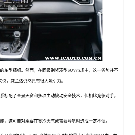
的车型精细。然而，在同级别紧凑型SUV市场中，这一劣势并不
来说，威兰达仍然具有很大吸引力。
全系标配了全景天窗和多项主动被动安全技术，但相比竞争对手，
能，这可能对乘客在寒冷天气或需要导航时造成一定不便。