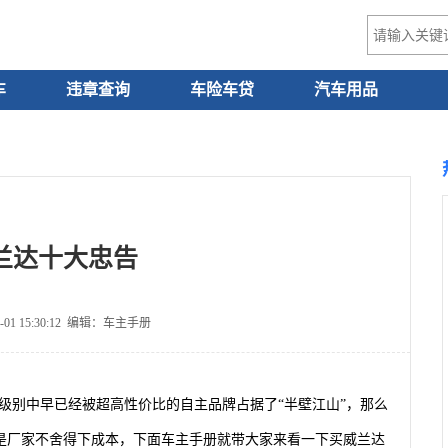
车
违章查询
车险车贷
汽车用品
兰达十大忠告
-01 15:30:12 编辑：车主手册
同级别中早已经被超高性价比的自主品牌占据了“半壁江山”，那么
是厂家不舍得下成本，下面车主手册就带大家来看一下买威兰达