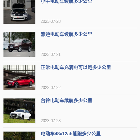
小牛电动车续航多少公里
我们也不能忽视驾驶人体重和行驶路段的坡度对电动车行驶里程
的影响。较重的驾驶人体重会导致电动车的行驶能力下降，而行驶路
2023-07-28
段的坡度也会对行驶里程产生影响。
雅迪电动车续航多少公里
2023-07-21
正常电动车充满电可以跑多少公里
2023-07-22
台铃电动车续航多少公里
2023-07-28
电动车48v12ah能跑多少公里