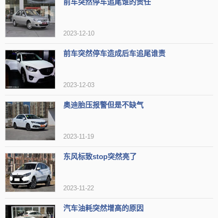
前车突然停车追尾谁的责任
2023-12-10
前车突然停车造成后车追尾谁责
2023-12-03
奥迪胎压报警但是不缺气
再者，初次充气时胎压不足也是造成轮胎胎压不稳定的原因之
2023-11-19
一。在刚开始使用轮胎时，如果未充足胎压，会对轮胎的损坏和安全
东风标致stop突然亮了
造成严重影响。
长距离高速行驶或远距离行驶时，由于速度快或持续行驶时间
2023-11-22
长，轮胎内热量上升，帘子线断裂的风险也增加，从而可能引发爆胎
汽车油耗突然增高的原因
事故。