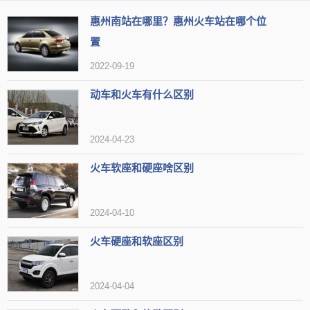
惠州南站在哪里？惠州火车站在哪个位
城际铁路交汇的枢纽站点，也是贵州境内已建的最大综合性交通枢纽
置
工程。到2021年12月份，惠州北站的整体建筑面积已经有5万平方
2022-09-19
米，其站场的规模是7台16线。
动车和火车有什么区别
2024-04-23
火车软座和硬座啥区别
2024-04-10
火车硬座和软座区别
2024-04-04