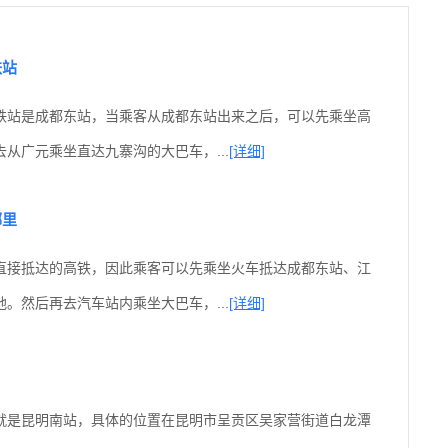
铁站
铁站是成都东站，当乘客从成都东站出来之后，可以先乘坐高
从广元乘坐直达九寨沟的大巴车，...
[详细]
哪里
直接抵达的高铁，因此乘客可以先乘坐火车抵达成都东站、江
。然后再去汽车站内乘坐大巴车，...
[详细]
就是昆明南站，具体的位置在昆明市呈贡区吴家营街道白龙潭