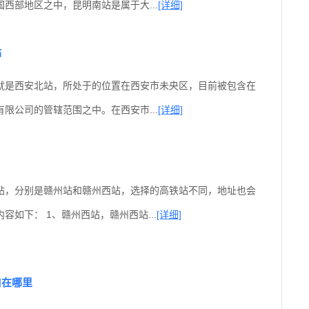
西部地区之中，昆明南站是属于大...
[详细]
站
就是西安北站，所处于的位置在西安市未央区，目前被包含在
限公司的管辖范围之中。在西安市...
[详细]
站，分别是赣州站和赣州西站，选择的高铁站不同，地址也会
容如下： 1、赣州西站，赣州西站...
[详细]
口在哪里