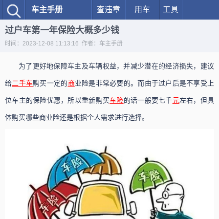
车主手册
查违章
用车
工具
过户车第一年保险大概多少钱
时间：2023-12-08 11:13:16 作者：车主手册
为了更好地保障车主及车辆权益，并减少潜在的经济损失，建议
给
二手车
购买一定的
商
业险是非常必要的。而由于过户后是不享受上
位车主的保险优惠，所以重新购买
车险
的话一般要七千
元
左右，但具
体购买哪些商业险还是根据个人需求进行选择。