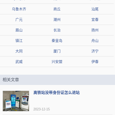
乌鲁木齐
商丘
汕尾
广元
潮州
宜春
眉山
长治
扬州
镇江
秦皇岛
舟山
大同
厦门
济宁
武威
兴安盟
伊春
相关文章
高铁站没带身份证怎么进站
2023-12-15