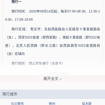
限行一
限行时间： 2020年09月14日起，每天07:00-08:30、11:30-1
4:00、17:00-19:00
限行区域： 枣庄市：东起西昌路自人民路至十里泉路路段
（含），西至S322省道（即西安路），南起十里泉路（即S322省
道），北至人民西路（即长江路）自西昌路至S322省道路段
（含）区域内
限行规则： 禁止货车通行（含皮卡）
》》点击查看全部政策《《
展开全文
免责声明：本站提供的限行信息仅供参考，如果与官方信息存在
偏差，请以官方机构发布的最新限行规则为准。
限行城市
乌兰察布
朔州
佳木斯