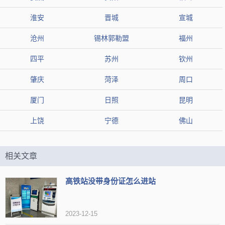
淮安
晋城
宣城
沧州
锡林郭勒盟
福州
四平
苏州
钦州
肇庆
菏泽
周口
厦门
日照
昆明
上饶
宁德
佛山
相关文章
高铁站没带身份证怎么进站
2023-12-15