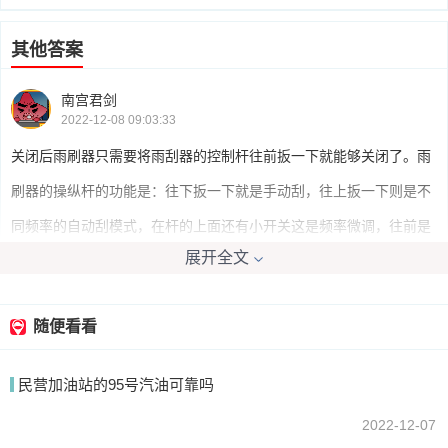
其他答案
南宫君剑
2022-12-08 09:03:33
关闭后雨刷器只需要将雨刮器的控制杆往前扳一下就能够关闭了。雨
刷器的操纵杆的功能是：往下扳一下就是手动刮，往上扳一下则是不
同频率的自动刮模式，在杆的上面还有小开关这是频率微调，往前是
展开全文
喷玻璃水，往后就是开关。
随便看看
好迷茫
2022-12-08 09:52:06
民营加油站的95号汽油可靠吗
雨刷器向上拨是前档的，向下拨是后档的
2022-12-07