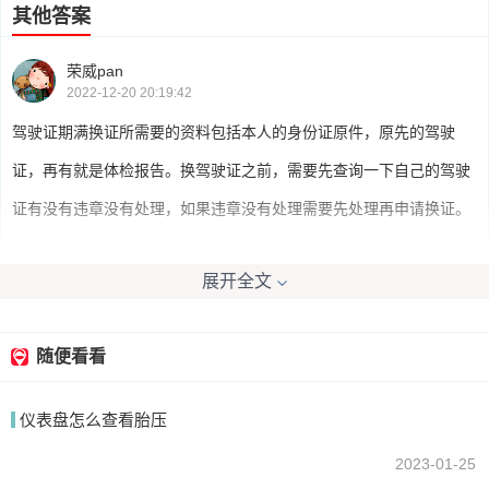
其他答案
荣威pan
2022-12-20 20:19:42
驾驶证期满换证所需要的资料包括本人的身份证原件，原先的驾驶
证，再有就是体检报告。换驾驶证之前，需要先查询一下自己的驾驶
证有没有违章没有处理，如果违章没有处理需要先处理再申请换证。
展开全文
张鹏涛的号
2022-12-20 21:24:21
驾驶证期满换证需要以下手续：机动车驾驶人的本人身份证明、机动
随便看看
车行驶证、机动车驾驶人的县级或者部队团级以上医疗机构出具的有
仪表盘怎么查看胎压
关身体条件的证明材料。
2023-01-25