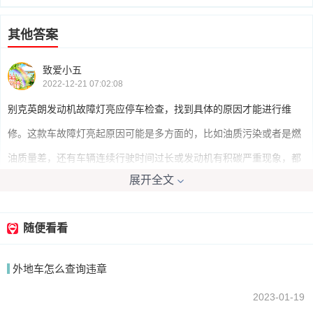
其他答案
致爱小五
2022-12-21 07:02:08
别克英朗发动机故障灯亮应停车检查，找到具体的原因才能进行维
修。这款车故障灯亮起原因可能是多方面的，比如油质污染或者是燃
油质量差，还有车辆连续行驶时间过长或发动机有积碳严重现象，都
展开全文
会导致故障灯亮起。
随便看看
landy2011
2022-12-21 05:40:22
外地车怎么查询违章
在看到发动机故障灯亮起时不要担心，但也不能掉以轻心，如果是保
养提示，正常保养之后这个灯就会熄灭，如果真是发动机故障，这个
2023-01-19