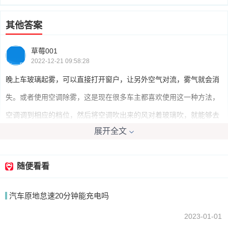
其他答案
草莓001
2022-12-21 09:58:28
晚上车玻璃起雾，可以直接打开窗户，让另外空气对流，雾气就会消
失。或者使用空调除雾，这是现在很多车主都喜欢使用这一种方法，
空调调到相应的档位，然后将空调吹出来的风对着玻璃吹，就能够去
展开全文
除玻璃上面的雾气。
随便看看
天堂的风口8792
2022-12-21 09:12:37
汽车原地怠速20分钟能充电吗
一是开冷风或热风吹，二是将车窗打开一点点让车没空气对流。
2023-01-01