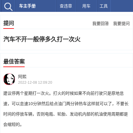
车主手册
查违章
用车
工具
提问
我要回答
我要提问
汽车不开一般停多久打一次火
最佳答案
阿熙
2022-12-08 12:09:20
建议停两个星期打一次火。打火的时候如果不向前行驶只是原地怠
速，可以怠速10分钟然后给点油门两分钟热车这样就可以了，不要长
时间的停放车辆，否则电瓶、轮胎、发动机内部的机油使用周期都是
会缩短的。