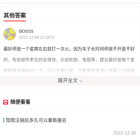
其他答案
BO0SS
2022-12-08 13:38:57
最好停放一个星期左右就打一次火，因为车子长时间停放不开是不好
的，有些部件老化的会很快，比如轮胎、电瓶等，建议最好是每个星
期都将车辆启动一下，可以不用行驶，只要原地怠速让其转几分钟就
展开全文
可以了。
随便看看
蚂壳
2022-12-08 12:19:21
驾照注销后多久可以重新报名
我建议半个月启动一次，一个月开出去1km，汽车长久放置，可以通
过行驶发现毛病。
2022-12-30