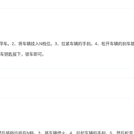
停车。2、将车辆挂入N档位。3、拉紧车辆的手刹。4、松开车辆的刹车
将车钥匙拔下，锁车即可。
然后将档位挂在N档。3、将车辆熄火。4、拉起车辆的手刹。5、然后松开