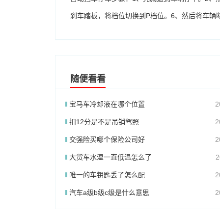
刹车踏板，将档位切换到P档位。6、然后将车辆
随便看看
宝马车冷却液在哪个位置
2
扣12分是不是吊销驾照
2
交强险买哪个保险公司好
2
大货车水温一直低温怎么了
2
唯一的车钥匙丢了怎么配
2
汽车a级b级c级是什么意思
2