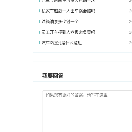
汽车长时间停放多久启动一次
2
私家车超载一人出车祸会赔吗
2
油箱油泵多少钱一个
2
员工开车撞到人老板需负责吗
2
汽车l2级别是什么意思
2
我要回答