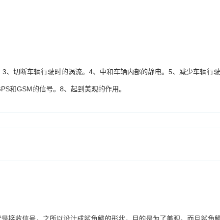
。3、切断车辆行驶时的涡流。4、中和车辆内部的静电。5、减少车辆行
PS和GSM的信号。8、起到美观的作用。
就是接收信号，之所以设计成鲨鱼鳍的形状，目的是为了美观。而且鲨鱼