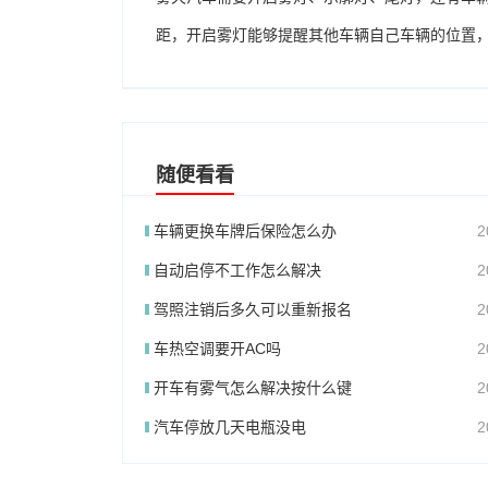
距，开启雾灯能够提醒其他车辆自己车辆的位置
随便看看
车辆更换车牌后保险怎么办
2
自动启停不工作怎么解决
2
驾照注销后多久可以重新报名
2
车热空调要开AC吗
2
开车有雾气怎么解决按什么键
2
汽车停放几天电瓶没电
2