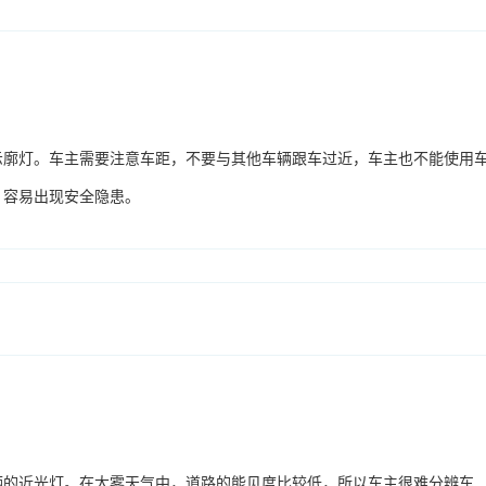
示廓灯。车主需要注意车距，不要与其他车辆跟车过近，车主也不能使用
，容易出现安全隐患。
辆的近光灯。在大雾天气中，道路的能见度比较低，所以车主很难分辨车