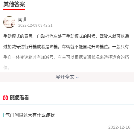
其他答案
闫潇
2022-12-09 03:42:21
手动模式的意思。自动挡汽车处于手动模式的时候，驾驶人就可以通
过加减号进行升档或者是降档，车辆就不能自动升降档位。一般只有
手自一体变速箱才有加减号，车主可以根据交通状况来选择适合的挡
位。
展开全文
liwgxa
2022-12-09 04:01:53
随便看看
自动档车加号减号的标志是手自一体变速器的车，手动操作时，加号
气门间隙过大有什么症状
就是加档，减号就是减档。
2022-12-16