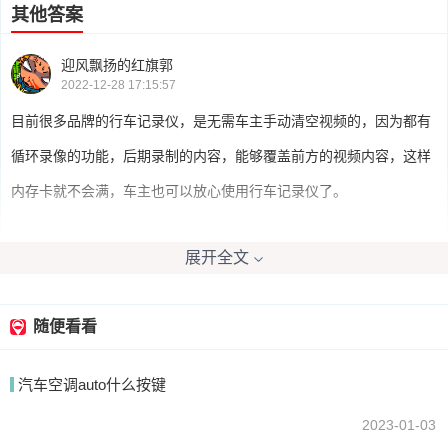
其他答案
迎风飘扬的红旗郭
2022-12-28 17:15:57
目前很多品牌的行车记录仪，是无需车主手动清空视频的，因为都有
循环录像的功能，后期录制的内容，能够覆盖前方的视频内容，这样
内存卡就不会满，车主也可以放心使用行车记录仪了。
展开全文
crazynj
2022-12-28 17:50:47
随便看看
行车记录仪只在设置为循环录制并且内存达到上限以后才会自动删除
汽车空调auto什么按键
内容，如果设置的是单次录制的话，那么档内存达到上限以后就会出
现内存不足提示并且无法储存新录制的内容。
2023-01-03