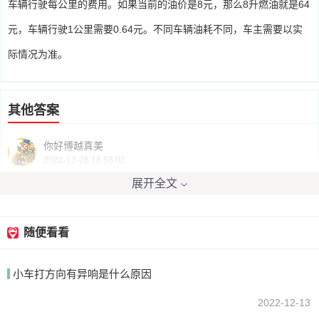
车辆行驶每公里的费用。如果当前的油价是8元，那么8升燃油就是64
元，车辆行驶1公里需要0.64元。不同车辆油耗不同，车主需要以实
际情况为准。
其他答案
你好博越真美
2022-12-28 18:56:02
展开全文
一般都是算百公里油耗，看跑一百公里用了多少升油，然后再除以油
费，就知道一公里是多少钱了。
随便看看
我要回答
小车打方向有异响是什么原因
2022-12-13