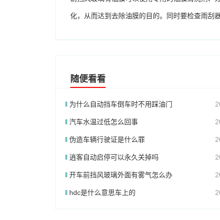
化，从而达到去除油膜的目的。同时要检查雨刮
随便看看
为什么自动挡车倒车时不用踩油门
2
汽车水温过低怎么回事
2
伪造车辆行驶证是什么罪
2
逍客自动启停可以永久关掉吗
2
开车前挡风玻璃外面有雾气怎么办
2
hdc是什么意思车上的
2