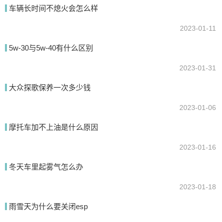
缴纳各种综合税费，正常到车管所上牌照，然后正常使用，海关监管
车辆长时间不熄火会怎么样
一年后可以提档过户。购买的车型必须是国家批准进口车型，经过海
2023-01-11
关缴足关税，消费税和增值税才行。
5w-30与5w-40有什么区别
2023-01-31
我要回答
大众探歌保养一次多少钱
2023-01-06
摩托车加不上油是什么原因
2023-01-16
冬天车里起雾气怎么办
提交
2023-01-18
雨雪天为什么要关闭esp