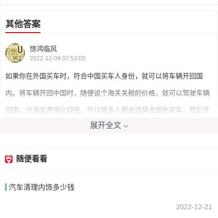
其他答案
惊鸿临风
2022-12-09 07:53:05
如果你在外国买车时，符合中国买车人身份，就可以将车辆开回国
内。将车辆开回中国时，随便说个海关关税的价格，就可以驾驶车辆
回国，过海关费用比较低，所以很多人都会选择去国外买车，然后开
展开全文
回国内。
随便看看
逊逊
2022-12-09 06:26:20
汽车清理内饰多少钱
是可以的，但需要高额的手续费和过关费。在境外买车，要使用外商
自带车的形式申请进口许可，以外国人的名义申请进口，然后正常的
2022-12-21