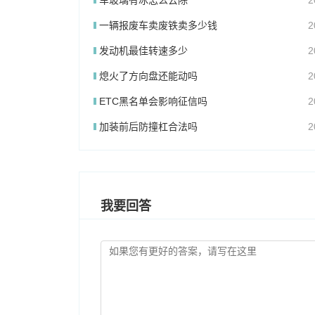
车玻璃有冰怎么去除
2
一辆报废车卖废铁卖多少钱
2
发动机最佳转速多少
2
熄火了方向盘还能动吗
2
ETC黑名单会影响征信吗
2
加装前后防撞杠合法吗
2
我要回答