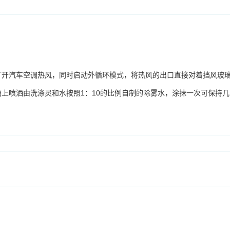
打开汽车空调热风，同时启动外循环模式，将热风的出口直接对着挡风玻
上喷洒由洗涤灵和水按照1：10的比例自制的除雾水，涂抹一次可保持几