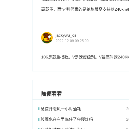
高载重，而”v“则代表的是轮胎最高支持以240km
jackywu_cs
2022-12-09 09:25:00
106是载重指数。V是速度级别。V最高时速240K
随便看看
怠速开暖风一小时油耗
2
玻璃水在车里冻住了会爆炸吗
2