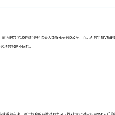
，前面的数字106指的是轮胎最大能够承受950公斤，而后面的字母V指的
轮胎这项数据是不同的。
高载重和车速，通过轮胎的参数对照表可以找到”106“对应的是950公斤的