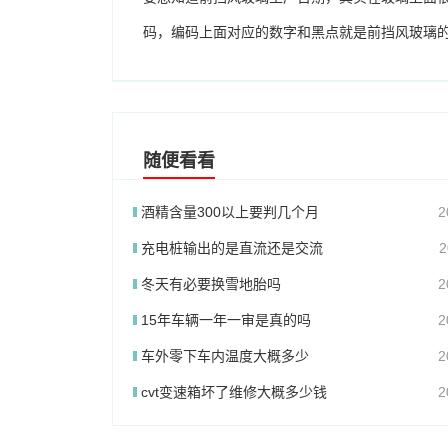
码，编码上面对应的数字和黑点就是前挡风玻璃
随便看看
酒精含量300以上要判几个月
2
充电桩输出的是直流还是交流
2
冬天有必要换雪地胎吗
2
15年车辆一年一审是真的吗
2
车外零下车内温度大概多少
2
cvt变速箱坏了维修大概多少钱
2