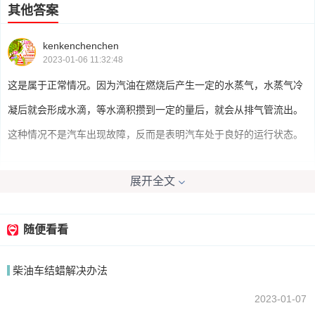
其他答案
kenkenchenchen
2023-01-06 11:32:48
这是属于正常情况。因为汽油在燃烧后产生一定的水蒸气，水蒸气冷
凝后就会形成水滴，等水滴积攒到一定的量后，就会从排气管流出。
这种情况不是汽车出现故障，反而是表明汽车处于良好的运行状态。
展开全文
初恋那件小
2023-01-06 09:50:59
汽车排气管滴水是好现象来的。证明的你的车发动机充分的燃烧，汽
随便看看
车的排气管从而会向外滴水，其实这是一个很正常的现象，与排气管
柴油车结蜡解决办法
没什么事。
2023-01-07