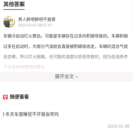
其他答案
男人醉吧醉吧不是罪
2023-01-07 08:27:57
车辆冷启动打火费劲，可能是车辆存在过多的积碳导致的。车辆积碳
过多在启动时，大部分汽油就会直接被积碳吸收走，车辆的混合气就
会变稀，所以打火困难。也可能的温度比较低导致的，因为低温条件
下也会影响燃油的雾化，
展开全文
fxywo2008
2023-01-07 07:43:47
随便看看
蓄电池电量不足。 其表现特点是起动机开始转但转速不够即无力，后
冬天车里睡觉不开窗会死吗
来起动机只咔咔响不转。冬季低温及个别用电设备忘关后会造成车辆
无法起动，特别是冬季长期短途低速使用，电瓶电压会低于额定值，
2023-01-08