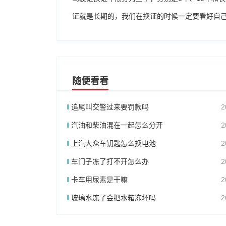
证就是长期的，我们在换证的时候一定要看好自
随便看看
追尾叫交警过来要罚款吗
2
汽油和柴油混在一起怎么分开
2
上汽大众车钥匙怎么换电池
2
车门子冻了打不开怎么办
2
卡车用尿素是干嘛
2
玻璃水冻了会把水箱冻坏吗
2