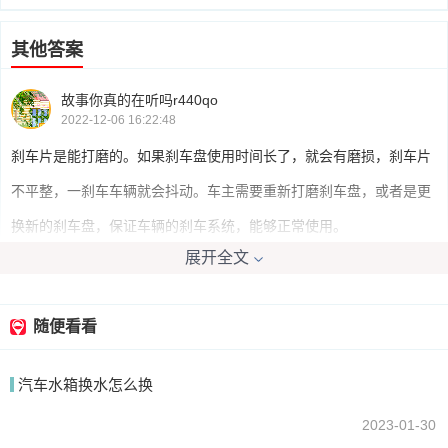
其他答案
故事你真的在听吗r440qo
2022-12-06 16:22:48
刹车片是能打磨的。如果刹车盘使用时间长了，就会有磨损，刹车片
不平整，一刹车车辆就会抖动。车主需要重新打磨刹车盘，或者是更
换新的刹车盘，保证车辆的刹车系统，能够正常使用。
展开全文
随便看看
醉生梦死228
2022-12-06 16:21:23
汽车水箱换水怎么换
你好，不需要打磨的
2023-01-30