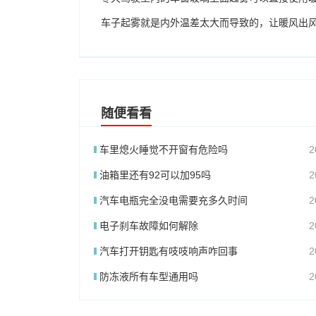
车子起雾就是内外温差太大而导致的，让暖风出
随便看看
车里熄火睡觉不开窗有危险吗
2
油箱里还有92可以加95吗
2
汽车电瓶完全没电需要充多久时间
2
电子刹车故障如何解除
2
汽车打开钥匙有吱吱响声咋回事
2
防冻液所有车型通用吗
2