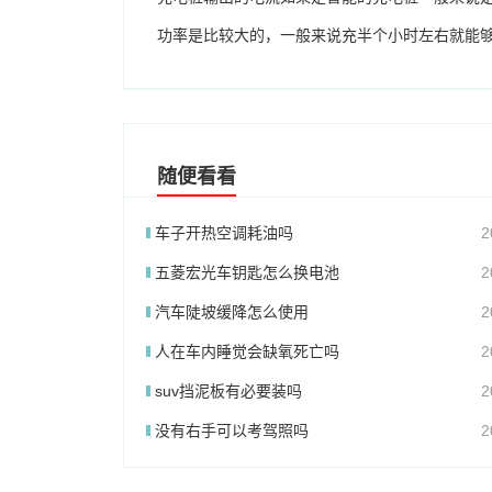
功率是比较大的，一般来说充半个小时左右就能够
随便看看
车子开热空调耗油吗
2
五菱宏光车钥匙怎么换电池
2
汽车陡坡缓降怎么使用
2
人在车内睡觉会缺氧死亡吗
2
suv挡泥板有必要装吗
2
没有右手可以考驾照吗
2