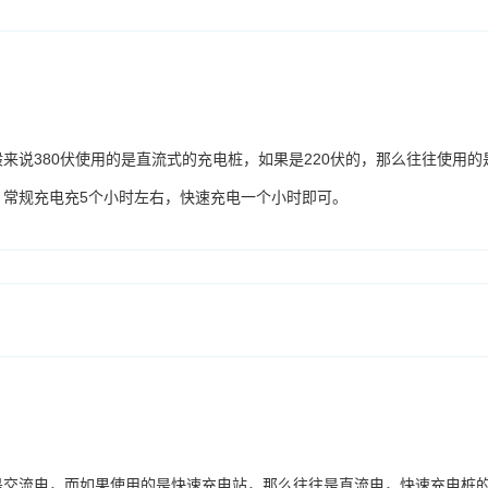
来说380伏使用的是直流式的充电桩，如果是220伏的，那么往往使用的
，常规充电充5个小时左右，快速充电一个小时即可。
是交流电，而如果使用的是快速充电站，那么往往是直流电，快速充电桩