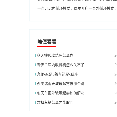
一直开启内循环模式，偶尔开启一会外循环模式
随便看看
冬天擦玻璃结冰怎么办
2
雪佛兰车内收音机怎么关不了
2
奔驰glc是b级车还是c级车
2
凯美瑞雨天玻璃起雾按哪个键
2
冬天车窗外玻璃起雾如何解决
2
暂扣车辆怎么才能取回
2