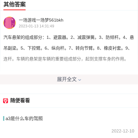
其他答案
一场游戏一场梦561bkh
2023-01-13 14:31:49
汽车悬架的组成部分：1、避震器。2、减震弹簧。3、防倾杆。4、悬
吊副梁。5、下控臂。6、纵向杆。7、转向节臂。8、橡皮衬套。9、
连杆。车辆的悬架是车辆的重要组成部分，起到支撑车身的作用。
展开全文
baoamao520
2023-01-13 13:10:16
汽车悬架系统是指车身、车架和车轮之间的一个连接结构系统。包含
随便看看
了避震器、悬架弹簧、防倾杆、悬吊副梁、下控臂、纵向杆、转向节
a3是什么车的驾照
臂、橡皮衬套和连杆等部件。
2022-12-10