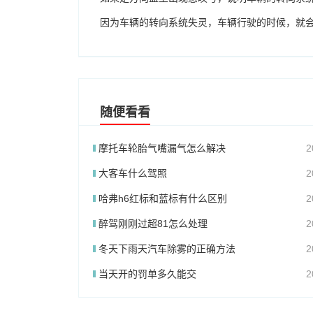
因为车辆的转向系统失灵，车辆行驶的时候，就
随便看看
摩托车轮胎气嘴漏气怎么解决
2
大客车什么驾照
2
哈弗h6红标和蓝标有什么区别
2
醉驾刚刚过超81怎么处理
2
冬天下雨天汽车除雾的正确方法
2
当天开的罚单多久能交
2