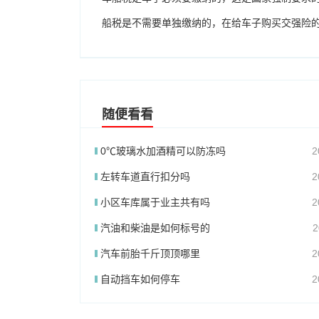
船税是不需要单独缴纳的，在给车子购买交强险
随便看看
0℃玻璃水加酒精可以防冻吗
2
左转车道直行扣分吗
2
小区车库属于业主共有吗
2
汽油和柴油是如何标号的
2
汽车前胎千斤顶顶哪里
2
自动挡车如何停车
2